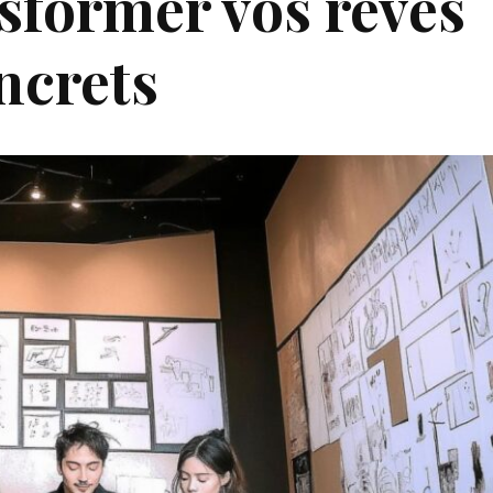
former vos rêves
ncrets