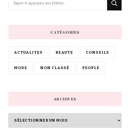
recherchiez
quelque
chose
CATÉGORIES
?
ACTUALITES
BEAUTE
CONSEILS
MODE
NON CLASSÉ
PEOPLE
ARCHIVES
Archives